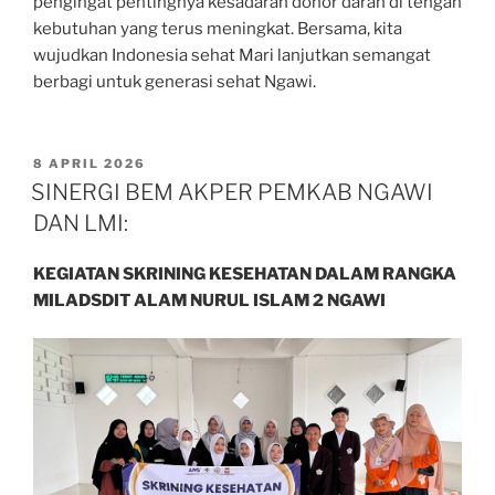
pengingat pentingnya kesadaran donor darah di tengah
kebutuhan yang terus meningkat. Bersama, kita
wujudkan Indonesia sehat Mari lanjutkan semangat
berbagi untuk generasi sehat Ngawi.
POSTED
8 APRIL 2026
ON
SINERGI BEM AKPER PEMKAB NGAWI
DAN LMI:
KEGIATAN SKRINING KESEHATAN
DALAM RANGKA
MILAD
SDIT ALAM NURUL ISLAM 2 NGAWI