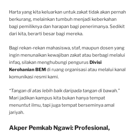
Harta yang kita keluarkan untuk zakat tidak akan pernah
berkurang, melainkan tumbuh menjadi keberkahan
bagi pemiliknya dan harapan bagi penerimanya. Sedikit
dari kita, berarti besar bagi mereka.
Bagi rekan-rekan mahasiswa, staf, maupun dosen yang
ingin menunaikan kewajiban zakat atau berbagi melalui
infaq, silakan menghubungi pengurus
D
i
v
is
i
K
erohanian BEM
di ruang organisasi atau melalui kanal
komunikasi resmi kami.
“
T
a
n
g
a
n
d
i atas lebih baik daripada tangan di bawah.”
Mari jadikan kampus kita bukan hanya tempat
menuntut ilmu, tapi juga tempat berseminya amal
jariyah.
Akper Pemkab Ngawi: Profesional,