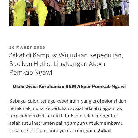
POSTED
20 MARET 2026
ON
Zakat di Kampus: Wujudkan Kepedulian,
Sucikan Hati di Lingkungan Akper
Pemkab Ngawi
Oleh:
D
i
v
i
s
i
K
erohanian BEM Akper Pemkab
Ng
a
w
i
Sebagai calon tenaga kesehatan yang profesional dan
berakhlak mulia, kepedulian sosial adalah bagian tak
terpisahkan dari jati diri kita. Islam telah mengatur
salah satu instrumen paling ampuh untuk membantu
sesama sekaligus menyucikan diri, yaitu
Zakat
.