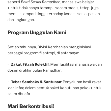
seperti
Bakti
S
o
si
a
l
R
a
m
a
d
h
a
n
, mahasiswa belajar
untuk tidak hanya terampil secara medis, tetapi juga
memiliki empati tinggi terhadap kondisi sosial pasien
dan lingkungan.
P
r
ogram
U
n
gg
u
lan
Kami
Setiap tahunnya, Divisi Kerohanian menginisiasi
berbagai program filantropi, di antaranya:
•
Zakat Fitrah Kolektif
: Memfasilitasi mahasiswa dan
dosen di akhir bulan Ramadhan.
•
T
ebar Sembako & Santunan
: Penyaluran hasil zakat
dan infaq dalam bentuk paket kebutuhan pokok untuk
kaum dhuafa.
Mari Berkontribusi!