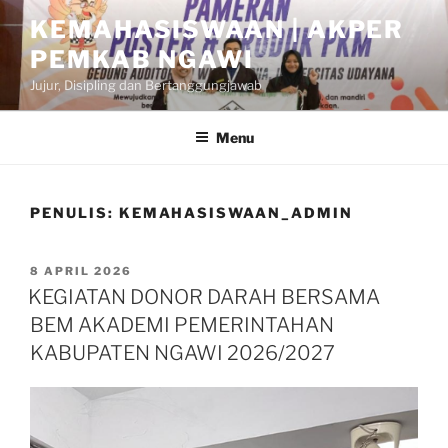
Skip
KEMAHASISWAAN | AKPER
to
PEMKAB NGAWI
content
Jujur, Disipling dan Bertanggungjawab
Menu
PENULIS:
KEMAHASISWAAN_ADMIN
POSTED
8 APRIL 2026
ON
KEGIATAN DONOR DARAH BERSAMA
BEM AKADEMI PEMERINTAHAN
KABUPATEN NGAWI 2026/2027