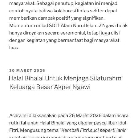
masyarakat. Sebagai penutup, kegiatan ini menjadi
contoh nyata bahwa kolaborasi lintas sektor dapat
memberikan dampak positif yang signifikan.
Momentum milad SDIT Alam Nurul Islam 2 Ngawi tidak
hanya dirayakan secara seremonial, tetapi juga diisi
dengan kegiatan yang bermanfaat bagi masyarakat
luas.
POSTED
30 MARET 2026
ON
Halal Bihalal Untuk Menjaga Silaturahmi
Keluarga Besar Akper Ngawi
Acara ini dilaksanakan pada 26 Maret 2026 dalam acara
rutin tahunan Halal Bihalal yang digelar pasca libur Idul
Fitri. Mengusung tema
“Kembali Fitri,suci seperti lahir
kembali,”
acara ini menjadi momentum penting bagi