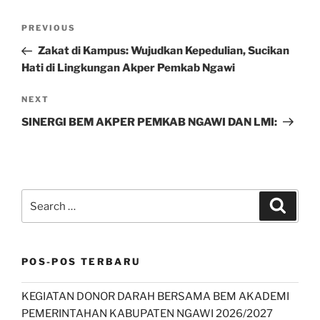
Navigasi
Previous
PREVIOUS
pos
Post
Zakat di Kampus: Wujudkan Kepedulian, Sucikan
Hati di Lingkungan Akper Pemkab Ngawi
Next
NEXT
Post
SINERGI BEM AKPER PEMKAB NGAWI DAN LMI:
Search
Search
for:
POS-POS TERBARU
KEGIATAN DONOR DARAH BERSAMA BEM AKADEMI
PEMERINTAHAN KABUPATEN NGAWI 2026/2027