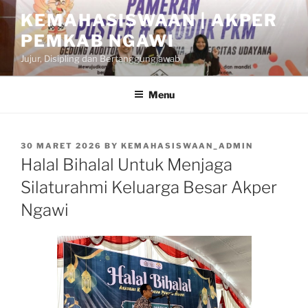
Skip
KEMAHASISWAAN | AKPER
to
PEMKAB NGAWI
content
Jujur, Disipling dan Bertanggungjawab
Menu
POSTED
30 MARET 2026
BY
KEMAHASISWAAN_ADMIN
ON
Halal Bihalal Untuk Menjaga
Silaturahmi Keluarga Besar Akper
Ngawi