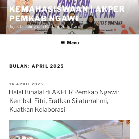
Skip
KEMAHASISWAAN | AKPER
to
PEMKAB NGAWI
content
Jujur, Disipling dan Bertanggungjawab
Menu
BULAN:
APRIL 2025
POSTED
16 APRIL 2025
ON
Halal Bihalal di AKPER Pemkab Ngawi:
Kembali Fitri, Eratkan Silaturrahmi,
Kuatkan Kolaborasi